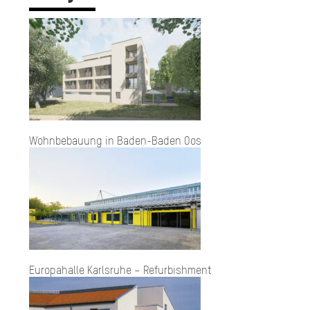
Wohn­be­bau­ung in Ba­den-Ba­den Oos
Europahalle Karlsruhe – Refurbishment