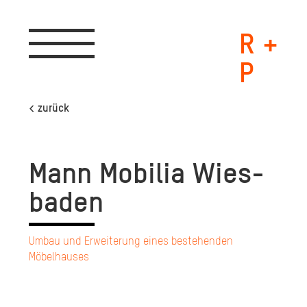
R +
Toggle
navigation
P
< zurück
Mann Mo­bi­lia Wies­
ba­den
Umbau und Erweiterung eines bestehenden
Möbelhauses