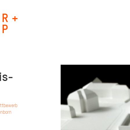
R +
P
is­
ettbewerb
önborn