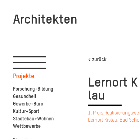
Architekten
Toggle
< zurück
navigation
Projekte
Lern­ort K
Forschung+Bildung
lau
Gesundheit
Gewerbe+Büro
Kultur+Sport
1. Preis Realisierungsw
Städtebau+Wohnen
Lernort Kislau, Bad Sch
Wettbewerbe