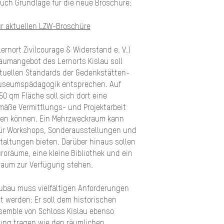
auch Grundlage für die neue Broschüre:
ur aktuellen LZW-Broschüre
Lernort Zivilcourage & Widerstand e. V.)
aumangebot des Lernorts Kislau soll
tuellen Standards der Gedenkstätten-
useumspädagogik entsprechen. Auf
50 qm Fläche soll sich dort eine
mäße Vermittlungs- und Projektarbeit
ten können. Ein Mehrzweckraum kann
für Workshops, Sonderausstellungen und
taltungen bieten. Darüber hinaus sollen
üroräume, eine kleine Bibliothek und ein
raum zur Verfügung stehen.
ubau muss vielfältigen Anforderungen
t werden: Er soll dem historischen
emble von Schloss Kislau ebenso
ng tragen wie den räumlichen