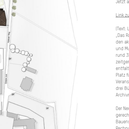
Jetzt 
Link z
(Text: 
„Das R
den ak
und M
rund 3
zeitge
entfal
Platz 
Verans
drei B
Archiv
Der Ne
gerech
Bauens
Rechnu