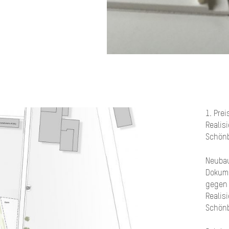
1. Pre
Realis
Schönb
Neubau
Dokum
gegen 
Realis
Schön