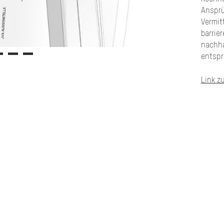
Ansprü
Vermit
barrier
nachha
entspr
Link z