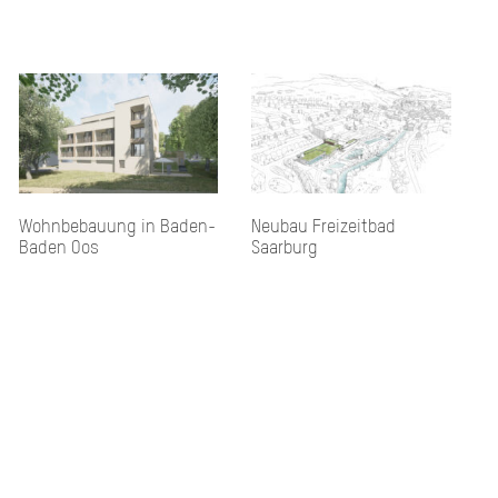
Wohn­be­bau­ung in Ba­den-
Neubau Freizeitbad
Ba­den Oos
Saarburg