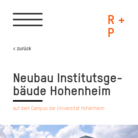
R +
Toggle
navigation
P
< zurück
Neu­bau In­sti­tuts­ge­
bäu­de Ho­hen­heim
auf dem Campus der Universität Hohenheim