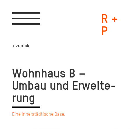
R +
Toggle
navigation
P
< zurück
Wohn­haus B –
Umbau und Er­wei­te­
rung
Eine innerstädtische Oase.