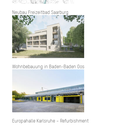
Neubau Freizeitbad Saarburg
Wohn­be­bau­ung in Ba­den-Ba­den Oos
Europahalle Karlsruhe – Refurbishment