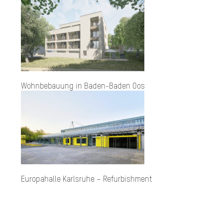
Wohn­be­bau­ung in Ba­den-Ba­den Oos
Europahalle Karlsruhe – Refurbishment