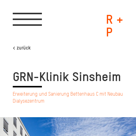
R +
Toggle
navigation
P
< zurück
GRN-Kli­nik Sins­heim
Erweiterung und Sanierung Bettenhaus C mit Neubau
Dialysezentrum