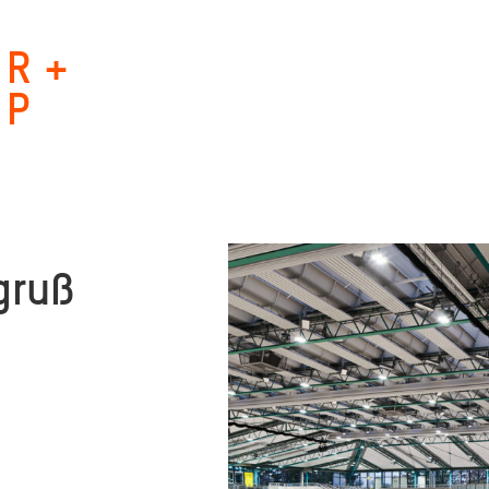
R +
P
­gruß