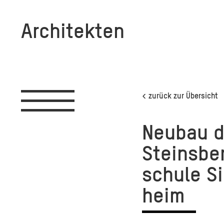
Architekten
Toggle
< zurück zur Übersicht
navigation
Neu­bau d
Steins­be
schu­le S
heim