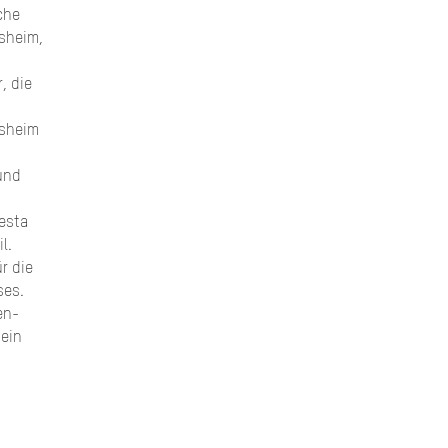
che
isheim,
, die
nsheim
und
besta
l.
r die
ses.
en-
 ein