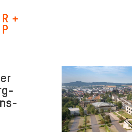
R +
P
er
rg­
ins­