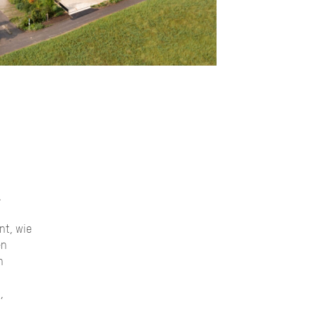
.
nt, wie
en
n
,