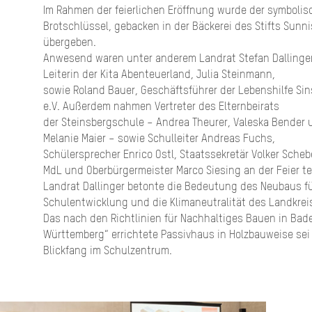
Im Rahmen der feierlichen Eröffnung wurde der symbolis
Brotschlüssel, gebacken in der Bäckerei des Stifts Sunn
übergeben.
Anwesend waren unter anderem Landrat Stefan Dallinger
Leiterin der Kita Abenteuerland, Julia Steinmann,
sowie Roland Bauer, Geschäftsführer der Lebenshilfe Si
e.V. Außerdem nahmen Vertreter des Elternbeirats
der Steinsbergschule – Andrea Theurer, Valeska Bender 
Melanie Maier – sowie Schulleiter Andreas Fuchs,
Schülersprecher Enrico Ostl, Staatssekretär Volker Sche
MdL und Oberbürgermeister Marco Siesing an der Feier tei
Landrat Dallinger betonte die Bedeutung des Neubaus fü
Schulentwicklung und die Klimaneutralität des Landkrei
Das nach den Richtlinien für Nachhaltiges Bauen in Bad
Württemberg“ errichtete Passivhaus in Holzbauweise sei
Blickfang im Schulzentrum.