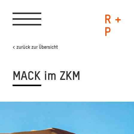
R +
Toggle
navigation
P
< zurück zur Übersicht
MACK im ZKM