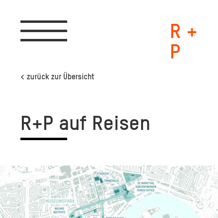
R +
Toggle
navigation
P
< zurück zur Übersicht
R+P auf Rei­sen