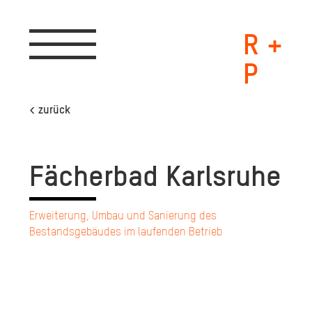
R +
Toggle
navigation
P
< zurück
Fä­cher­bad Karls­ru­he
Erweiterung, Umbau und Sanierung des
Bestandsgebäudes im laufenden Betrieb