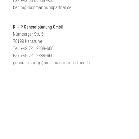
Fax +49 30 884687-20
berlin@rossmannundpartner.de
R + P Generalplanung GmbH
Nürnberger Str. 5
76199 Karlsruhe
Tel. +49 721 9888-600
Fax +49 721 9888-666
generalplanung@rossmannundpartner.de